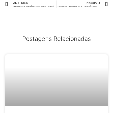
ANTERIOR
PRÓXIMO
CONTRATO DE ADESÃO: Conheça suas características e proteja-se de cláusulas abusivas
DOCUMENTO ASSINADO POR QUEM NÃO TEM PODERES TEM VALIDADE?
Postagens Relacionadas