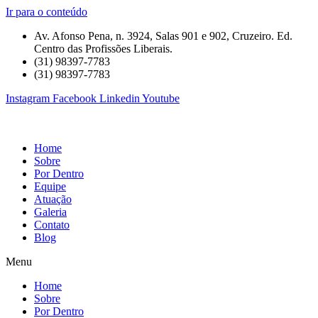
Ir para o conteúdo
Av. Afonso Pena, n. 3924, Salas 901 e 902, Cruzeiro. Ed.
Centro das Profissões Liberais.
(31) 98397-7783
(31) 98397-7783
Instagram
Facebook
Linkedin
Youtube
Home
Sobre
Por Dentro
Equipe
Atuação
Galeria
Contato
Blog
Menu
Home
Sobre
Por Dentro