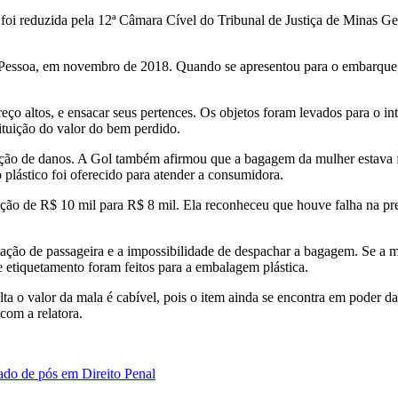
 foi reduzida pela 12ª Câmara Cível do Tribunal de Justiça de Minas G
o Pessoa, em novembro de 2018. Quando se apresentou para o embarque
reço altos, e ensacar seus pertences. Os objetos foram levados para o 
tituição do valor do bem perdido.
o de danos. A Gol também afirmou que a bagagem da mulher estava for
plástico foi oferecido para atender a consumidora.
ão de R$ 10 mil para R$ 8 mil. Ela reconheceu que houve falha na pres
tação de passageira e a impossibilidade de despachar a bagagem. Se a
e etiquetamento foram feitos para a embalagem plástica.
volta o valor da mala é cabível, pois o item ainda se encontra em pode
com a relatora.
ado de pós em Direito Penal