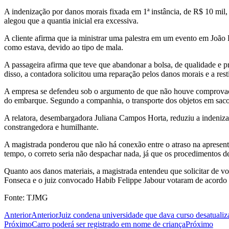
A indenização por danos morais fixada em 1ª instância, de R$ 10 mil,
alegou que a quantia inicial era excessiva.
A cliente afirma que ia ministrar uma palestra em um evento em Joã
como estava, devido ao tipo de mala.
A passageira afirma que teve que abandonar a bolsa, de qualidade e p
disso, a contadora solicitou uma reparação pelos danos morais e a res
A empresa se defendeu sob o argumento de que não houve comprovaçã
do embarque. Segundo a companhia, o transporte dos objetos em saco 
A relatora, desembargadora Juliana Campos Horta, reduziu a indenizaç
constrangedora e humilhante.
A magistrada ponderou que não há conexão entre o atraso na apresen
tempo, o correto seria não despachar nada, já que os procedimentos d
Quanto aos danos materiais, a magistrada entendeu que solicitar de 
Fonseca e o juiz convocado Habib Felippe Jabour votaram de acordo 
Fonte: TJMG
Anterior
Anterior
Juiz condena universidade que dava curso desatualiz
Próximo
Carro poderá ser registrado em nome de criança
Próximo