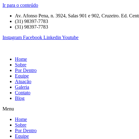
Ir para o conteúdo
Av. Afonso Pena, n. 3924, Salas 901 e 902, Cruzeiro. Ed. Centr
(31) 98397-7783
(31) 98397-7783
Instagram
Facebook
Linkedin
Youtube
Home
Sobre
Por Dentro
Equipe
Atuação
Galeria
Contato
Blog
Menu
Home
Sobre
Por Dentro
Equipe