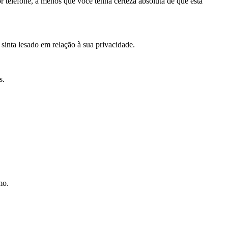
 telefone, a menos que você tenha certeza absoluta de que está
sinta lesado em relação à sua privacidade.
s.
mo.