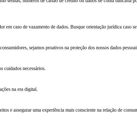
o senhas, números de cartão de crédito ou dados de conta bancária por
dor em caso de vazamento de dados. Busque orientação jurídica caso se 
 consumidores, sejamos proativos na proteção dos nossos dados pessoai
os cuidados necessários.
ções na era digital.
reitos e assegurar uma experiência mais consciente na relação de consu