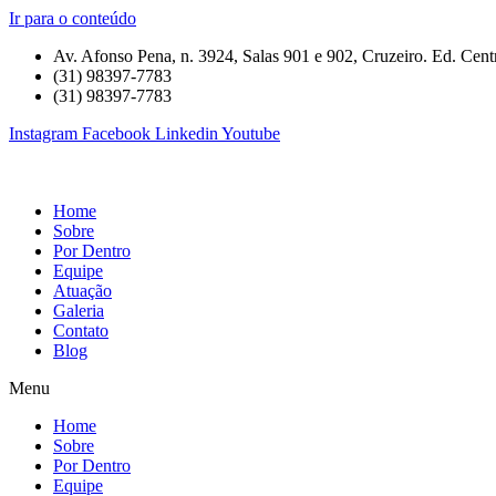
Ir para o conteúdo
Av. Afonso Pena, n. 3924, Salas 901 e 902, Cruzeiro. Ed. Centr
(31) 98397-7783
(31) 98397-7783
Instagram
Facebook
Linkedin
Youtube
Home
Sobre
Por Dentro
Equipe
Atuação
Galeria
Contato
Blog
Menu
Home
Sobre
Por Dentro
Equipe