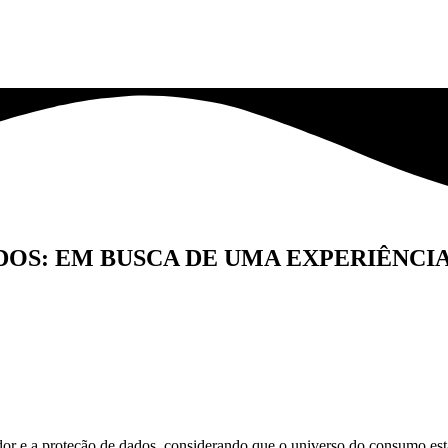
OS: EM BUSCA DE UMA EXPERIÊNCI
idor e a proteção de dados, considerando que o universo do consumo e