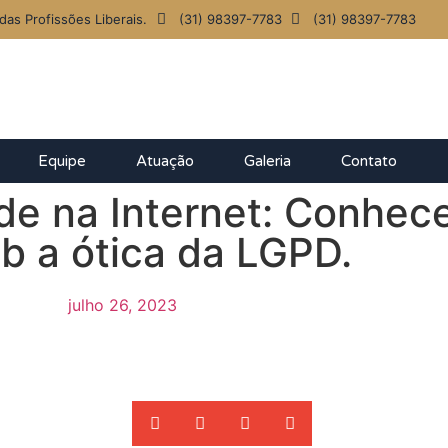
das Profissões Liberais.
(31) 98397-7783
(31) 98397-7783
Equipe
Atuação
Galeria
Contato
de na Internet: Conhec
ob a ótica da LGPD.
julho 26, 2023