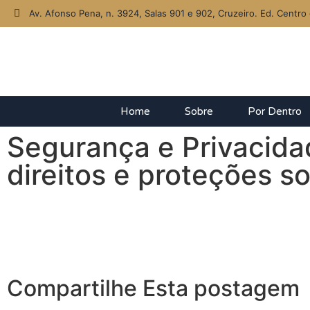
Av. Afonso Pena, n. 3924, Salas 901 e 902, Cruzeiro. Ed. Centro 
Home
Sobre
Por Dentro
Segurança e Privacida
direitos e proteções s
Compartilhe Esta postagem