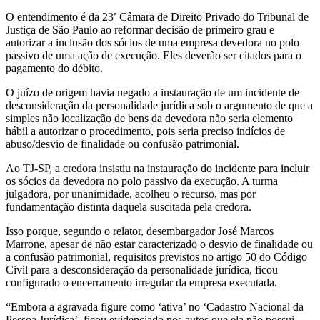
O entendimento é da 23ª Câmara de Direito Privado do Tribunal de
Justiça de São Paulo ao reformar decisão de primeiro grau e
autorizar a inclusão dos sócios de uma empresa devedora no polo
passivo de uma ação de execução. Eles deverão ser citados para o
pagamento do débito.
O juízo de origem havia negado a instauração de um incidente de
desconsideração da personalidade jurídica sob o argumento de que a
simples não localização de bens da devedora não seria elemento
hábil a autorizar o procedimento, pois seria preciso indícios de
abuso/desvio de finalidade ou confusão patrimonial.
Ao TJ-SP, a credora insistiu na instauração do incidente para incluir
os sócios da devedora no polo passivo da execução. A turma
julgadora, por unanimidade, acolheu o recurso, mas por
fundamentação distinta daquela suscitada pela credora.
Isso porque, segundo o relator, desembargador José Marcos
Marrone, apesar de não estar caracterizado o desvio de finalidade ou
a confusão patrimonial, requisitos previstos no artigo 50 do Código
Civil para a desconsideração da personalidade jurídica, ficou
configurado o encerramento irregular da empresa executada.
“Embora a agravada figure como ‘ativa’ no ‘Cadastro Nacional da
Pessoa Jurídica’, ficou evidenciado nos autos que ela não possui