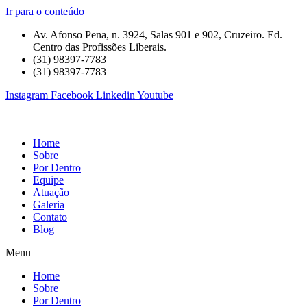
Ir para o conteúdo
Av. Afonso Pena, n. 3924, Salas 901 e 902, Cruzeiro. Ed.
Centro das Profissões Liberais.
(31) 98397-7783
(31) 98397-7783
Instagram
Facebook
Linkedin
Youtube
Home
Sobre
Por Dentro
Equipe
Atuação
Galeria
Contato
Blog
Menu
Home
Sobre
Por Dentro