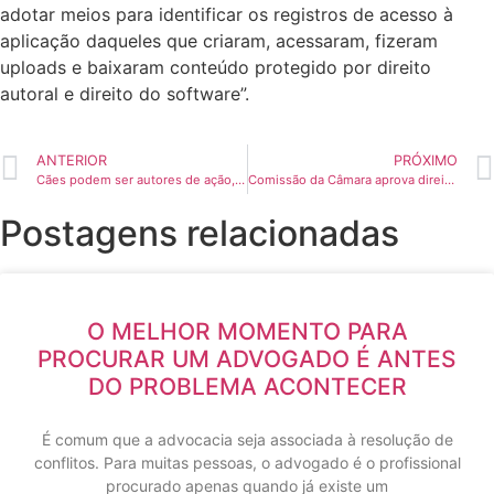
adotar meios para identificar os registros de acesso à
aplicação daqueles que criaram, acessaram, fizeram
uploads e baixaram conteúdo protegido por direito
autoral e direito do software”.
ANTERIOR
PRÓXIMO
Cães podem ser autores de ação, decide TJPR; Skype e Rambo pedem pensão mensal e indenização por danos morais após maus-tratos
Comissão da Câmara aprova direito de criança visitar pais internados em hospital
Postagens relacionadas
O MELHOR MOMENTO PARA
PROCURAR UM ADVOGADO É ANTES
DO PROBLEMA ACONTECER
É comum que a advocacia seja associada à resolução de
conflitos. Para muitas pessoas, o advogado é o profissional
procurado apenas quando já existe um