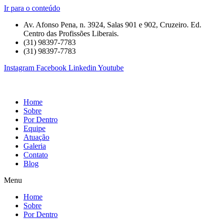
Ir para o conteúdo
Av. Afonso Pena, n. 3924, Salas 901 e 902, Cruzeiro. Ed.
Centro das Profissões Liberais.
(31) 98397-7783
(31) 98397-7783
Instagram
Facebook
Linkedin
Youtube
Home
Sobre
Por Dentro
Equipe
Atuação
Galeria
Contato
Blog
Menu
Home
Sobre
Por Dentro