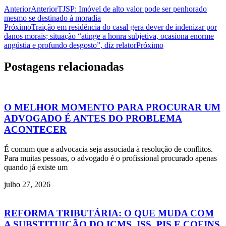
Anterior
Anterior
TJSP: Imóvel de alto valor pode ser penhorado
mesmo se destinado à moradia
Próximo
Traição em residência do casal gera dever de indenizar por
danos morais; situação “atinge a honra subjetiva, ocasiona enorme
angústia e profundo desgosto”, diz relator
Próximo
Postagens relacionadas
O MELHOR MOMENTO PARA PROCURAR UM
ADVOGADO É ANTES DO PROBLEMA
ACONTECER
É comum que a advocacia seja associada à resolução de conflitos.
Para muitas pessoas, o advogado é o profissional procurado apenas
quando já existe um
julho 27, 2026
REFORMA TRIBUTÁRIA: O QUE MUDA COM
A SUBSTITUIÇÃO DO ICMS, ISS, PIS E COFINS