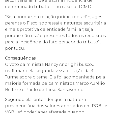
securitária afim de afastar a incidência de
determinado tributo — no caso, o ITCMD.
“Seja porque, na relação jurídica dos cônjuges
perante o Fisco, sobressai a natureza securitária
e mais protetiva da entidade familiar; seja
porque não estão presentes todos os requisitos
para a incidência do fato gerador do tributo”,
pontuou.
Consequências
O voto da ministra Nancy Andrighi buscou
reafirmar pela segunda vez a posição da 3ª
Turma sobre o tema. Ela foi acompanhada pela
maioria formada pelos ministros Marco Aurélio
Bellizze e Paulo de Tarso Sanseverino.
Segundo ela, entender que a natureza
previdenciária dos valores aportados em PGBL e
VGBL só poderia ser afastada quando