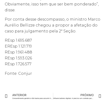
Obviamente, isso tem que ser bem ponderado”,
disse.
Por conta desse descompasso, o ministro Marco
Aurélio Bellizze chegou a propor a afetação do
caso para julgamento pela 2ª Seção.
REsp 1.695.687
EREsp 1.121.719
REsp 1.961.488
REsp 1.593.026
REsp 1.726.577
Fonte: Conjur
ANTERIOR
PRÓXIMO
Consentimento genérico não basta para assumir riscos de cirurgia, diz STJ
Influenciadores digitais: é preciso um contrato para regulamentar os serviços?