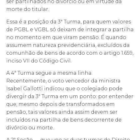
ser partilhados no divórcio ou em virtude da
morte do titular.
Essa é a posição da 3ª Turma, para quem valores
de PGBL e VGBL só deixam de integrar a partilha
no momento em que viram pensão. É quando
assumem natureza previdenciária, excluídos da
comunhão de bens de acordo com o artigo 1.659,
inciso VII do Código Civil.
A 4ª Turma segue a mesma linha.
Recentemente, o voto vencedor da ministra
Isabel Gallotti indicou que o colegiado pode
divergir da 3ª Turma em um ponto: por entender
que, mesmo depois de transformados em
pensão, tais valores ainda assim devem ser
incluídos na partilha de bens decorrente de
divórcio ou morte.
A 2ª Seção — que une as duas turmas de Direito