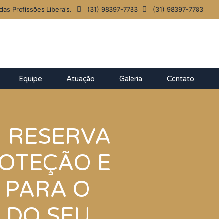
das Profissões Liberais.
(31) 98397-7783
(31) 98397-7783
Equipe
Atuação
Galeria
Contato
 RESERVA
ROTEÇÃO E
E PARA O
 DO SEU