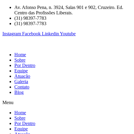
Ir
Av. Afonso Pena, n. 3924, Salas 901 e 902, Cruzeiro. Ed.
para
Centro das Profissões Liberais.
o
(31) 98397-7783
conteúdo
(31) 98397-7783
Instagram
Facebook
Linkedin
Youtube
Home
Sobre
Por Dentro
Equipe
Atuação
Galeria
Contato
Blog
Menu
Home
Sobre
Por Dentro
Equipe