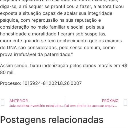
diga-se, a ré sequer se prontificou a fazer, a autora ficou
exposta a situação capaz de abalar sua integridade
psíquica, com repercussão na sua reputação e
consideração no meio familiar e social, pois sua
honestidade e moralidade ficaram sob suspeitas,
mormente quando se tem conhecimento que os exames
de DNA são considerados, pelo senso comum, como
prova irrefutável da paternidade.”
Assim sendo, fixou indenização pelos danos morais em R$
80 mil.
Processo: 1015924-81.2021.8.26.0007
ANTERIOR
PRÓXIMO
Juiz autoriza inventário extrajudicial mesmo com filhos menores de idade
Pai tem direito de acessar arquivos “de valor sentimental” deixados pelo filho, morto em acidente de trânsito
Postagens relacionadas