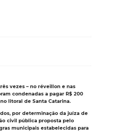
demia
ês vezes – no réveillon e nas
foram condenadas a pagar R$ 200
o litoral de Santa Catarina.
dos, por determinação da juíza de
o civil pública proposta pelo
egras municipais estabelecidas para