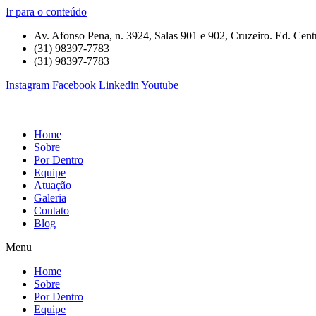
Ir para o conteúdo
Av. Afonso Pena, n. 3924, Salas 901 e 902, Cruzeiro. Ed. Centr
(31) 98397-7783
(31) 98397-7783
Instagram
Facebook
Linkedin
Youtube
Home
Sobre
Por Dentro
Equipe
Atuação
Galeria
Contato
Blog
Menu
Home
Sobre
Por Dentro
Equipe