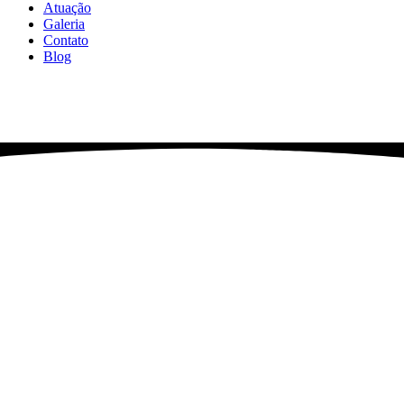
Atuação
Galeria
Contato
Blog
Casas Noturnas 
200 Mil Por Agl