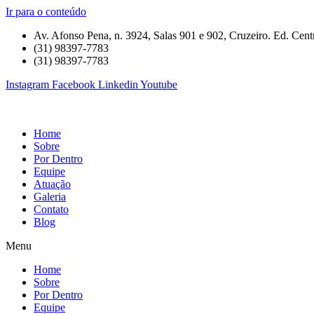
Ir para o conteúdo
Av. Afonso Pena, n. 3924, Salas 901 e 902, Cruzeiro. Ed. Centr
(31) 98397-7783
(31) 98397-7783
Instagram
Facebook
Linkedin
Youtube
Home
Sobre
Por Dentro
Equipe
Atuação
Galeria
Contato
Blog
Menu
Home
Sobre
Por Dentro
Equipe