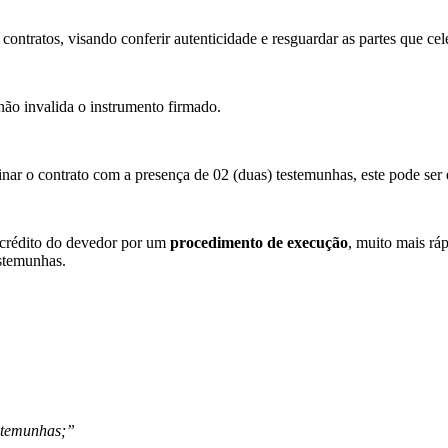
ntratos, visando conferir autenticidade e resguardar as partes que cele
não invalida o instrumento firmado.
inar o contrato com a presença de 02 (duas) testemunhas, este pode ser
l crédito do devedor por um
procedimento de execução
, muito mais rá
estemunhas.
estemunhas;”