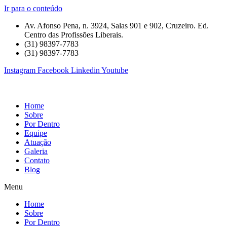
Ir para o conteúdo
Av. Afonso Pena, n. 3924, Salas 901 e 902, Cruzeiro. Ed.
Centro das Profissões Liberais.
(31) 98397-7783
(31) 98397-7783
Instagram
Facebook
Linkedin
Youtube
Home
Sobre
Por Dentro
Equipe
Atuação
Galeria
Contato
Blog
Menu
Home
Sobre
Por Dentro