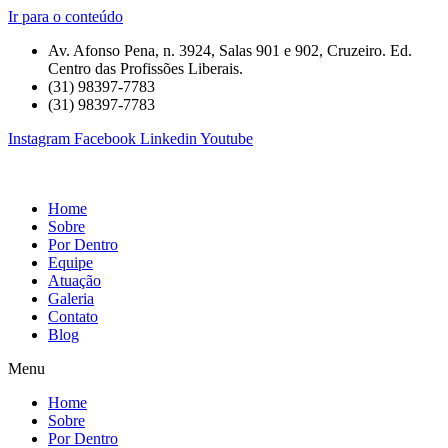
Ir para o conteúdo
Av. Afonso Pena, n. 3924, Salas 901 e 902, Cruzeiro. Ed.
Centro das Profissões Liberais.
(31) 98397-7783
(31) 98397-7783
Instagram
Facebook
Linkedin
Youtube
Home
Sobre
Por Dentro
Equipe
Atuação
Galeria
Contato
Blog
Menu
Home
Sobre
Por Dentro