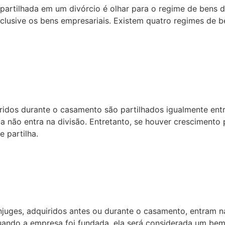
artilhada em um divórcio é olhar para o regime de bens 
nclusive os bens empresariais. Existem quatro regimes de be
ridos durante o casamento são partilhados igualmente ent
la não entra na divisão. Entretanto, se houver crescimento
 partilha.
uges, adquiridos antes ou durante o casamento, entram na 
quando a empresa foi fundada, ela será considerada um bem